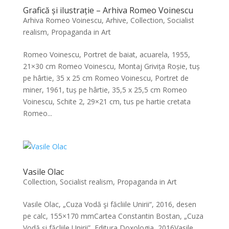
Grafică și ilustrație – Arhiva Romeo Voinescu
Arhiva Romeo Voinescu
,
Arhive
,
Collection
,
Socialist
realism, Propaganda in Art
Romeo Voinescu, Portret de baiat, acuarela, 1955,
21×30 cm Romeo Voinescu, Montaj Grivița Roșie, tuș
pe hârtie, 35 x 25 cm Romeo Voinescu, Portret de
miner, 1961, tuș pe hârtie, 35,5 x 25,5 cm Romeo
Voinescu, Schite 2, 29×21 cm, tus pe hartie cretata
Romeo...
Vasile Olac
Collection
,
Socialist realism, Propaganda in Art
Vasile Olac, „Cuza Vodă şi făcliile Unirii“, 2016, desen
pe calc, 155×170 mmCartea Constantin Bostan, „Cuza
Vodă și făcliile Unirii”, Editura Doxologia, 2016Vasile