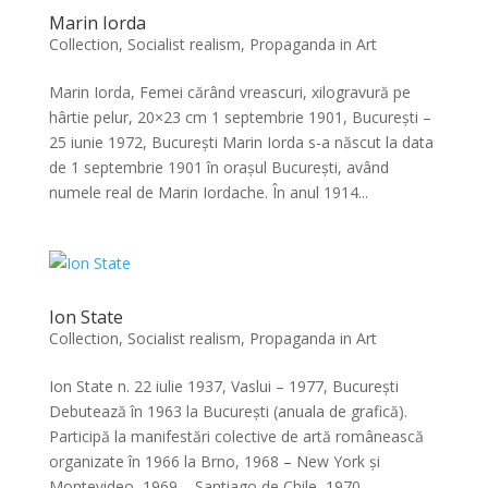
Marin Iorda
Collection
,
Socialist realism, Propaganda in Art
Marin Iorda, Femei cărând vreascuri, xilogravură pe
hârtie pelur, 20×23 cm 1 septembrie 1901, București –
25 iunie 1972, București Marin Iorda s-a născut la data
de 1 septembrie 1901 în orașul București, având
numele real de Marin Iordache. În anul 1914...
Ion State
Collection
,
Socialist realism, Propaganda in Art
Ion State n. 22 iulie 1937, Vaslui – 1977, București
Debutează în 1963 la București (anuala de grafică).
Participă la manifestări colective de artă românească
organizate în 1966 la Brno, 1968 – New York și
Montevideo, 1969 – Santiago de Chile, 1970...