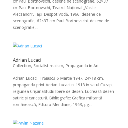
cmPaul Bortnovschi, desene de scenografie, 62×37
cmPaul Bortnovschi, Teatrul Național „Vasile
Alecsandri”, Iași. Despot Vodă, 1966, desene de
scenografie, 62×37 cm Paul Bortnovschi, desene de
scenografie,...
Adrian Lucaci
Collection
,
Socialist realism, Propaganda in Art
Adrian Lucaci, Trăiască 6 Martie 1947, 24×18 cm,
propaganda print Adrian Lucaci n. 1913 în satul Cuzap,
regiunea CrișanaStudii libere de desen. Lucrează desen
satiric și caricatură. Bibliografie: Grafica militantă
românească, Editura Meridiane, 1963, pg....