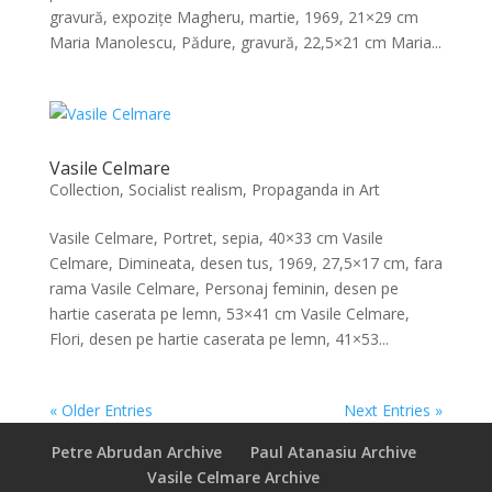
gravură, expozițe Magheru, martie, 1969, 21×29 cm
Maria Manolescu, Pădure, gravură, 22,5×21 cm Maria...
Vasile Celmare
Collection
,
Socialist realism, Propaganda in Art
Vasile Celmare, Portret, sepia, 40×33 cm Vasile
Celmare, Dimineata, desen tus, 1969, 27,5×17 cm, fara
rama Vasile Celmare, Personaj feminin, desen pe
hartie caserata pe lemn, 53×41 cm Vasile Celmare,
Flori, desen pe hartie caserata pe lemn, 41×53...
« Older Entries
Next Entries »
Petre Abrudan Archive
Paul Atanasiu Archive
Vasile Celmare Archive