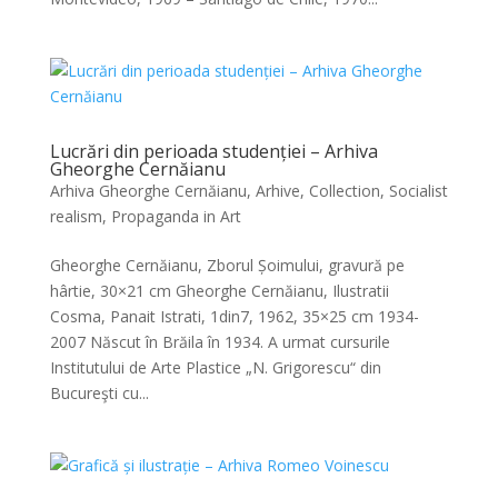
Lucrări din perioada studenției – Arhiva
Gheorghe Cernăianu
Arhiva Gheorghe Cernăianu
,
Arhive
,
Collection
,
Socialist
realism, Propaganda in Art
Gheorghe Cernăianu, Zborul Șoimului, gravură pe
hârtie, 30×21 cm Gheorghe Cernăianu, Ilustratii
Cosma, Panait Istrati, 1din7, 1962, 35×25 cm 1934-
2007 Născut în Brăila în 1934. A urmat cursurile
Institutului de Arte Plastice „N. Grigorescu“ din
Bucureşti cu...