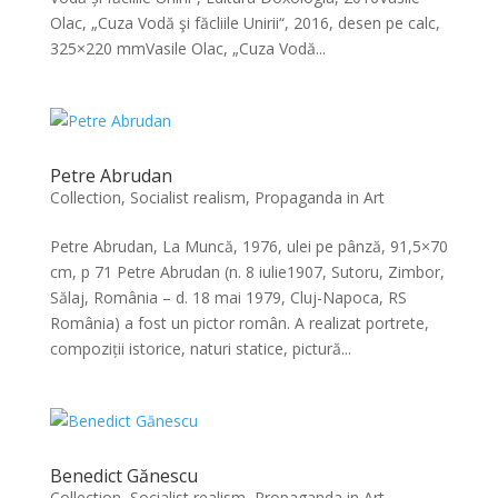
Olac, „Cuza Vodă şi făcliile Unirii“, 2016, desen pe calc,
325×220 mmVasile Olac, „Cuza Vodă...
Petre Abrudan
Collection
,
Socialist realism, Propaganda in Art
Petre Abrudan, La Muncă, 1976, ulei pe pânză, 91,5×70
cm, p 71 Petre Abrudan (n. 8 iulie1907, Sutoru, Zimbor,
Sălaj, România – d. 18 mai 1979, Cluj-Napoca, RS
România) a fost un pictor român. A realizat portrete,
compoziții istorice, naturi statice, pictură...
Benedict Gănescu
Collection
,
Socialist realism, Propaganda in Art