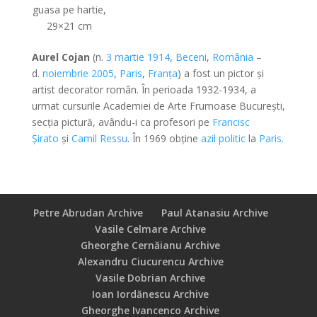
guasa pe hartie,
29×21 cm
Aurel Cojan
(n.
3 martie
1914
,
Beceni
,
România
–
d.
noiembrie
2005
,
Paris
,
Franța
) a fost un pictor și
artist decorator român. În perioada 1932-1934, a
urmat cursurile Academiei de Arte Frumoase București,
secția pictură, avându-i ca profesori pe
Francisc
Șirato
și
Camil Ressu
. În 1969 obține
azil politic
la
Paris
.
Petre Abrudan Archive
Paul Atanasiu Archive
Vasile Celmare Archive
Gheorghe Cernăianu Archive
Alexandru Ciucurencu Archive
Vasile Dobrian Archive
Ioan Iordănescu Archive
Gheorghe Ivancenco Archive